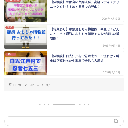
妊娠・出産
【体験談】宇都宮の産婦人科、高橋レディスクリ
ニックをおすすめする５つの理由！
2019年9月19日
観光
【写真あり】那須おもちゃ博物館、料金は？どん
なところ？昭和なおもちゃ満載で大人が楽しい博
物館！
2019年9月4日
七五三
【体験談】日光江戸村で忍者七五三！流れは？料
金は？変わった七五三で子供も大満足！
2019年9月3日
HOME
2019年
9月