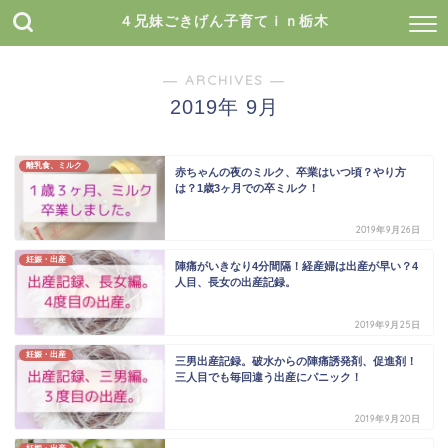
４兄妹ごきげん子育てｉｎ栃木
― ARCHIVES ―
2019年 9月
離乳食、ミルク
赤ちゃんの夜のミルク、卒業はいつ頃？やり方
は？1歳3ヶ月での卒ミルク！
2019年9月26日
妊娠・出産
陣痛がいきなり4分間隔！経産婦は出産が早い？4
人目、長女の出産記録。
2019年9月25日
妊娠・出産
三男出産記録。破水からの陣痛誘発剤、促進剤！
三人目でも毎回違う出産にパニック！
2019年9月20日